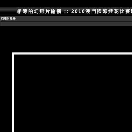
相簿的幻燈片輪播 :: 2016澳門國際煙花比
幻燈片輪播