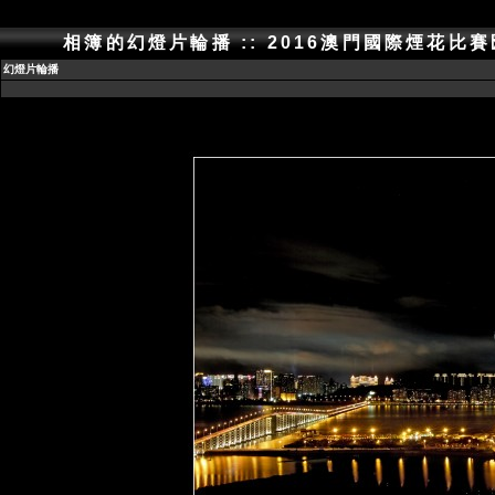
相簿的幻燈片輪播 :: 2016澳門國際煙花比
幻燈片輪播