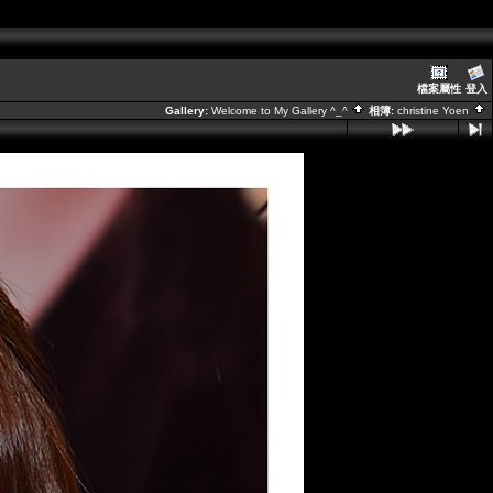
檔案屬性
登入
Gallery:
Welcome to My Gallery ^_^
相簿:
christine Yoen