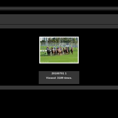
20100701 1
Viewed: 3189 times.