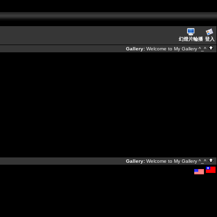
幻燈片輪播
登入
Gallery:
Welcome to My Gallery ^_^
Gallery:
Welcome to My Gallery ^_^